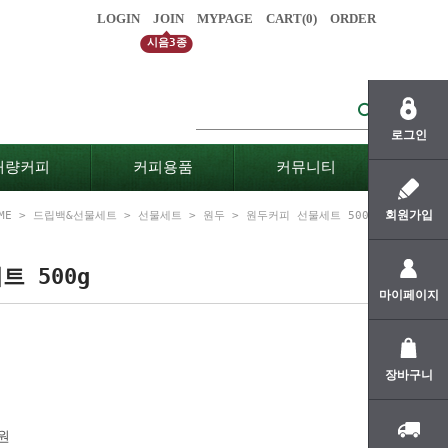
LOGIN
JOIN
MYPAGE
CART(
0
)
ORDER
시음3종
로그인
대량커피
커피용품
커뮤니티
회원가입
ME
>
드립백&선물세트
>
선물세트
>
원두
> 원두커피 선물세트 500g
 500g
마이페이지
장바구니
원