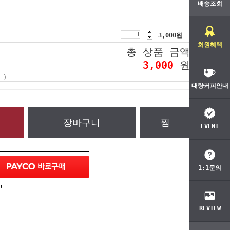
배송조회
3,000
원
회원혜택
총 상품 금액
3,000
원
 )
대량커피안내
장바구니
찜
EVENT
1:1문의
!
REVIEW