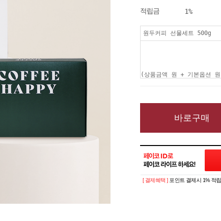
적립금
1%
원두커피 선물세트 500g
(상품금액
원 + 기본옵션
원
바로구매
[ 결제혜택 ]
포인트 결제시 1% 적립