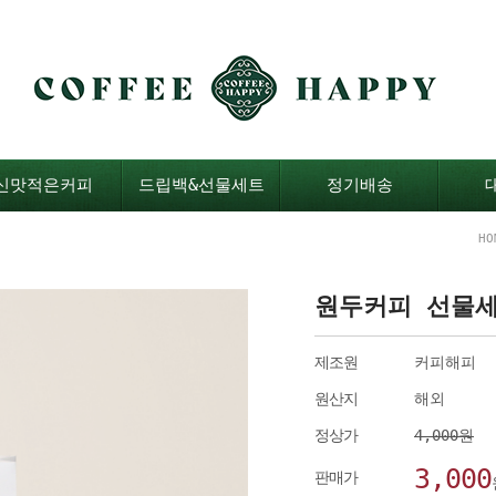
신맛적은커피
드립백&선물세트
정기배송
HO
원두커피 선물세트
제조원
커피해피
원산지
해외
정상가
4,000원
3,000
판매가