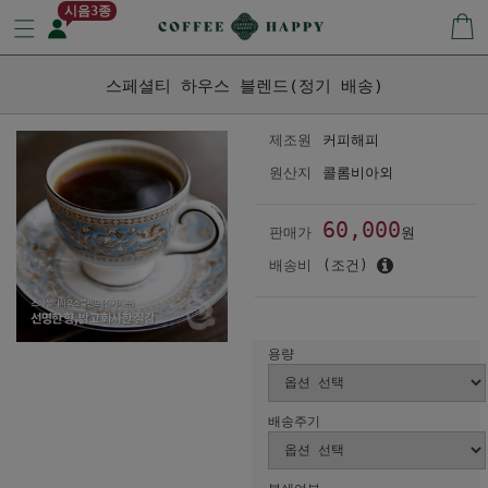
시음3종
스페셜티 하우스 블렌드(정기 배송)
제조원
커피해피
원산지
콜롬비아외
60,000
판매가
원
배송비
(조건)
용량
배송주기