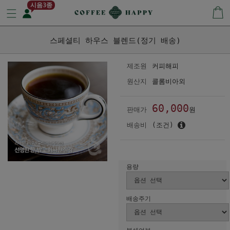
시음3종
스페셜티 하우스 블렌드(정기 배송)
제조원
커피해피
원산지
콜롬비아외
60,000
판매가
원
배송비
(조건)
용량
배송주기