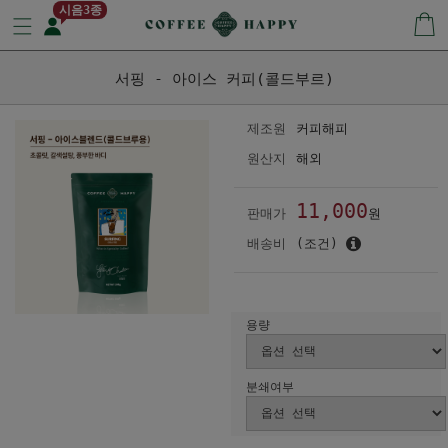
시음3종
서핑 - 아이스 커피(콜드부르)
제조원
커피해피
원산지
해외
11,000
판매가
원
배송비
(조건)
용량
분쇄여부