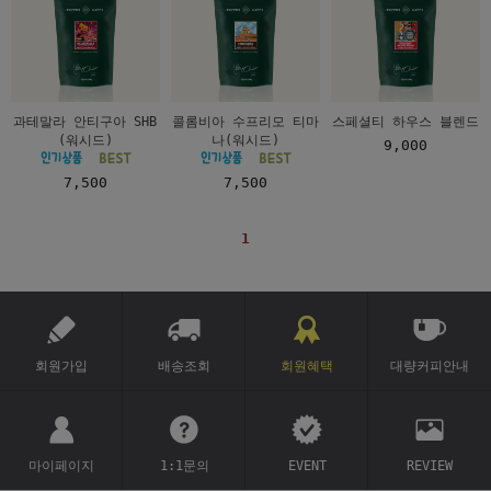
과테말라 안티구아 SHB
콜롬비아 수프리모 티마
스페셜티 하우스 블렌드
(워시드)
나(워시드)
9,000
7,500
7,500
1
회원가입
배송조회
회원혜택
대량커피안내
마이페이지
1:1문의
EVENT
REVIEW