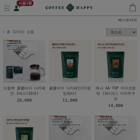
시음3종
베스트커피
총 12개의 상품
드립백 콜롬비아 디카페
콜롬비아 디카페인(마운
케냐 AA TOP 마이크로
인 1박스(10개)
틴워터)
랏 (워시드) 키아무구
모
20,000
11,000
14,000