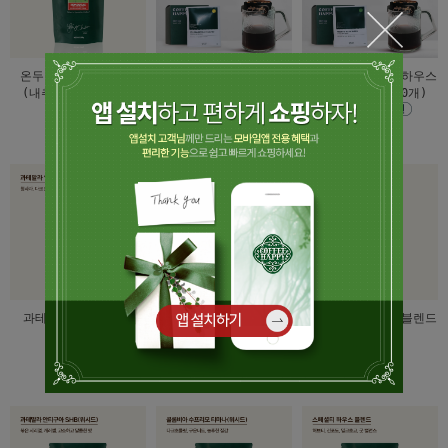
온두라스 마이크로랏
드립백 에티오피아 모카
드립백 프리미엄 하우스
(내추럴) 엘 엔칸토
예가체프 1박스(10개)
블렌드 1박스(10개)
12,000
19,000
17,000
과테말라 엘 소코로
에티오피아 모카 예가체
프리미엄 하우스 블렌드
(워시드)
프 G2(워시드)
7,500
15,000
8,000