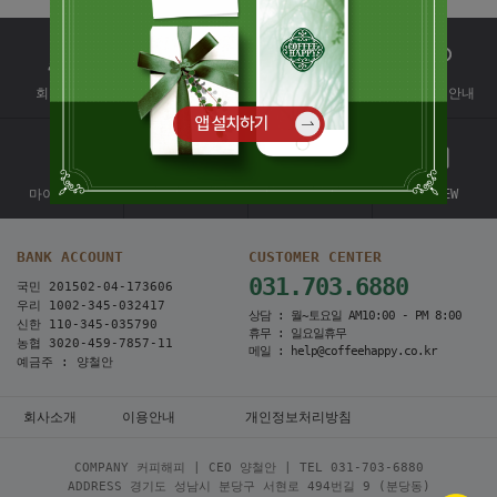
회원가입
배송조회
회원혜택
대량커피안내
마이페이지
1:1문의
EVENT
REVIEW
BANK ACCOUNT
CUSTOMER CENTER
031.703.6880
국민 201502-04-173606
우리 1002-345-032417
상담 : 월~토요일 AM10:00 - PM 8:00
신한 110-345-035790
휴무 : 일요일휴무
농협 3020-459-7857-11
메일 : help@coffeehappy.co.kr
예금주 : 양철안
회사소개
이용안내
개인정보처리방침
COMPANY 커피해피 | CEO 양철안 | TEL
031-703-6880
ADDRESS 경기도 성남시 분당구 서현로 494번길 9 (분당동)