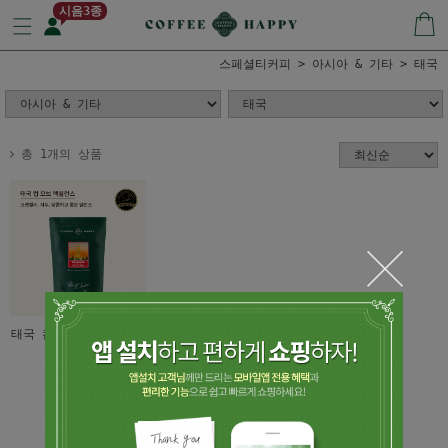
시음3종
스페셜티커피
아시아 & 기타
태국
총 1개의 상품
태국 컵오브엑설런스(내
추럴)
(품절)
1