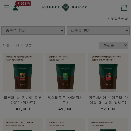
시음3종
신맛적은커피
총 17개의 상품
파푸아 뉴 기니아 블루
엘살바도르 SHG(워시
인도네시아 수마트라 만
마운틴(워시드)
드)
데링 G1(세미 워시드)
47,000
45,000
52,000