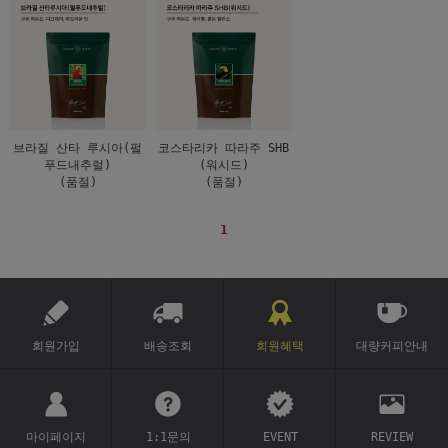
브라질 산타 루시아(펄
코스타리카 따라주 SHB
푸드내추럴)
(워시드)
(품절)
(품절)
1
회원가입
배송조회
회원혜택
대량커피안내
마이페이지
1:1문의
EVENT
REVIEW