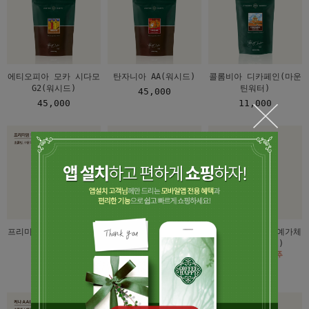
에티오피아 모카 시다모
탄자니아 AA(워시드)
콜롬비아 디카페인(마운
G2(워시드)
틴워터)
45,000
45,000
11,000
프리미엄 하우스 블렌드
과테말라 안티구아 SHB
에티오피아 모카 예가체
(워시드)
프 G2(워시드)
7,500
7,500
8,000