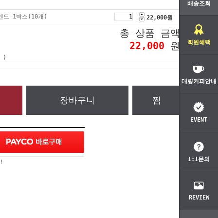
배송조회
드 1박스(10개)
22,000
원
총 상품 금액
회원혜택
22,000
원
 )
대량커피안내
장바구니
찜
EVENT
1:1문의
!
REVIEW