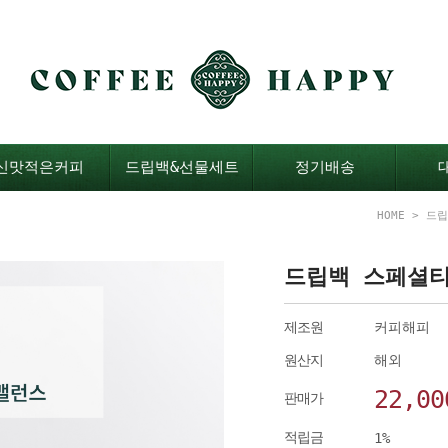
신맛적은커피
드립백&선물세트
정기배송
HOME
>
드립
드립백 스페셜티
제조원
커피해피
원산지
해외
22,00
판매가
적립금
1%