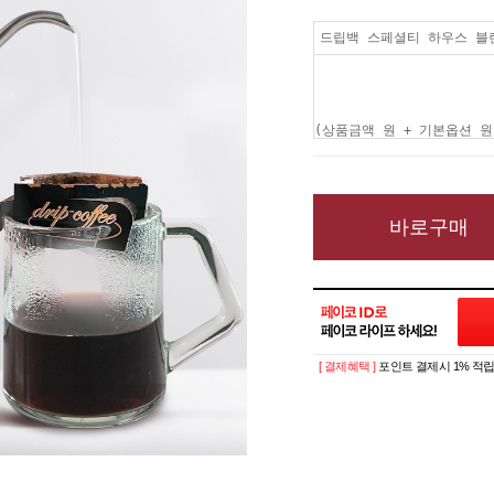
드립백 스페셜티 하우스 블렌
(상품금액
원 + 기본옵션
원
바로구매
[ 결제혜택 ]
포인트 결제시 1% 적립