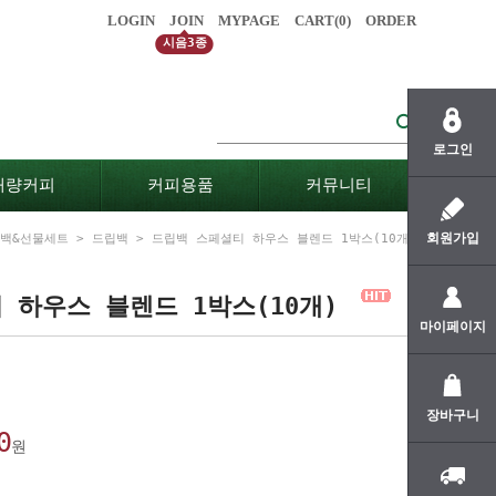
LOGIN
JOIN
MYPAGE
CART(
0
)
ORDER
시음3종
로그인
대량커피
커피용품
커뮤니티
회원가입
백&선물세트
>
드립백
> 드립백 스페셜티 하우스 블렌드 1박스(10개)
 하우스 블렌드 1박스(10개)
마이페이지
장바구니
0
원