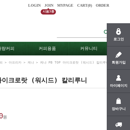
LOGIN
JOIN
MYPAGE
CART(
0
)
ORDER
시음3종
로그인
대량커피
커피용품
커뮤니티
회원가입
피
>
아프리카
>
케냐
> 케냐 PB TOP 마이크로랏 (워시드) 칼리루니
 마이크로랏 (워시드) 칼리루니
마이페이지
장바구니
0
원