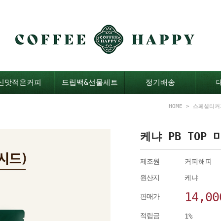
신맛적은커피
드립백&선물세트
정기배송
HOME
>
스페셜티커
케냐 PB TOP
제조원
커피해피
원산지
케냐
14,00
판매가
적립금
1%