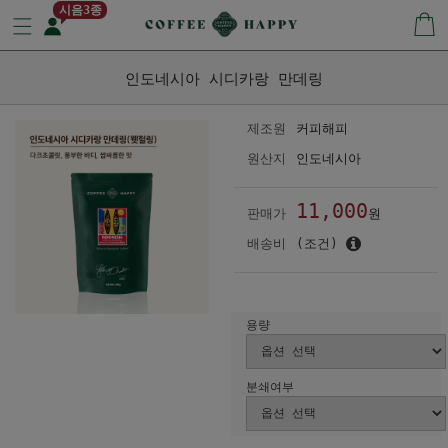
시음3종
인도네시아 시디카랑 만데링
제조원
커피해피
원산지
인도네시아
11,000
판매가
원
배송비
(조건)
용량
분쇄여부