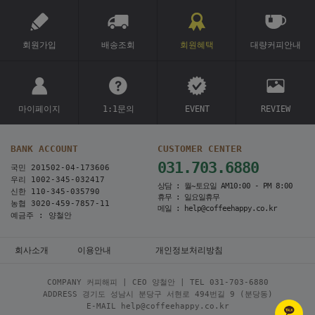
회원가입
배송조회
회원혜택
대량커피안내
마이페이지
1:1문의
EVENT
REVIEW
BANK ACCOUNT
CUSTOMER CENTER
031.703.6880
국민 201502-04-173606
우리 1002-345-032417
상담 : 월~토요일 AM10:00 - PM 8:00
신한 110-345-035790
휴무 : 일요일휴무
농협 3020-459-7857-11
메일 : help@coffeehappy.co.kr
예금주 : 양철안
회사소개
이용안내
개인정보처리방침
COMPANY 커피해피 | CEO 양철안 | TEL
031-703-6880
ADDRESS 경기도 성남시 분당구 서현로 494번길 9 (분당동)
E-MAIL help@coffeehappy.co.kr