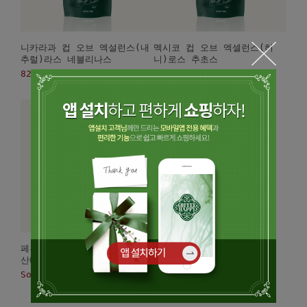
니카라과 컵 오브 엑설런스(내
멕시코 컵 오브 엑셀런스(허
추럴)라스 네블리나스
니)로스 추초스
82,000
63,000
페루 마이크로랏(워시드) 라
산타
Sold Out