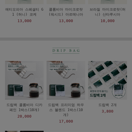
에티오피아 스페셜티 G
콜롬비아 마이크로랏
브라질 마이크로랏(허
1 (허니) 코케
(워시드) 아르메니아
니) 산타루시아
13,000
13,000
10,000
드립백 콜롬비아 디카
드립백 프리미엄 하우
드립백 2개
페인 1박스(10개)
스 블렌드 1박스(10
3,800
개)
20,000
17,000