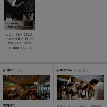
드립백 30개(10%DC)
박스포장없이 10개씩
비닐포장된 3묶음
51,000
45,900
SHOP
BARISTA
커피해피
커피문화교실
커피해피
즐겁고 재미나고 알차고 흥미로운