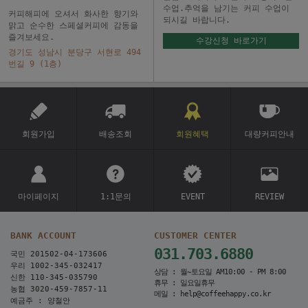
수업.추억을 남기는 커피 수업이
커피해피에 오셔서 화사한 향기와
되시길 바랍니다.
맑고 순수한 스페셜커피에 감동을
즐겨보세요.
수강신청 바로가기
경기도 성남시 분당구 서현로 494
번길 9 (1층)
회원가입
배송조회
회원혜택
대량커피안내
마이페이지
1:1문의
EVENT
REVIEW
BANK ACCOUNT
CUSTOMER CENTER
031.703.6880
국민 201502-04-173606
우리 1002-345-032417
상담 : 월~토요일 AM10:00 - PM 8:00
신한 110-345-035790
휴무 : 일요일휴무
농협 3020-459-7857-11
메일 : help@coffeehappy.co.kr
예금주 : 양철안