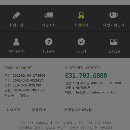
회원가입
배송조회
회원혜택
대량커피안내
마이페이지
1:1문의
EVENT
REVIEW
BANK ACCOUNT
CUSTOMER CENTER
031.703.6880
국민 201502-04-173606
우리 1002-345-032417
상담 : 월~토요일 AM10:00 - PM 8:00
신한 110-345-035790
휴무 : 일요일휴무
농협 3020-459-7857-11
메일 : help@coffeehappy.co.kr
예금주 : 양철안
회사소개
이용안내
개인정보처리방침
COMPANY 커피해피 | CEO 양철안 | TEL
031-703-6880
ADDRESS 경기도 성남시 분당구 서현로 494번길 9 (분당동)