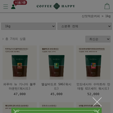
시음3종
신맛적은커피
1kg
총 7개의 상품
파푸아 뉴 기니아 블루
엘살바도르 SHG(워시
인도네시아 수마트라 만
마운틴(워시드)
드)
데링 G1(세미 워시드)
47,000
45,000
52,000