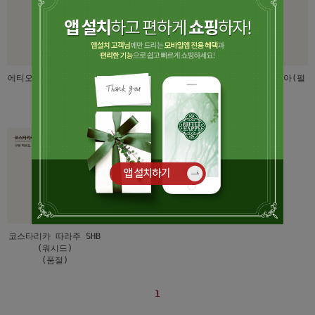
에티오피아 모카 시다모
탄자니아 AA(워시드)
브라질 산타 루시아(펄
G2(워시드)
푸드내추럴)
45,000
(품절)
45,000
코스타리카 따라주 SHB
(워시드)
(품절)
1