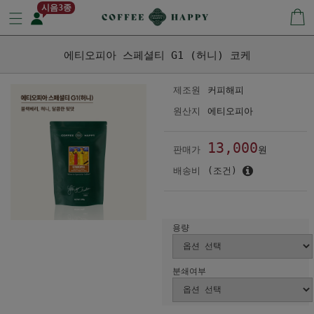
시음3종
에티오피아 스페셜티 G1 (허니) 코케
제조원
커피해피
원산지
에티오피아
13,000
판매가
원
배송비
(조건)
용량
분쇄여부