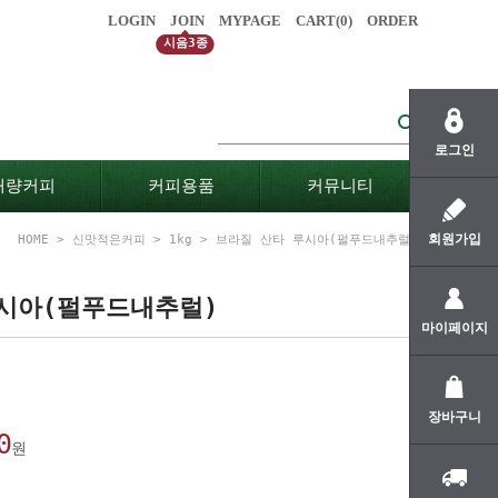
LOGIN
JOIN
MYPAGE
CART(
0
)
ORDER
시음3종
로그인
대량커피
커피용품
커뮤니티
회원가입
HOME
>
신맛적은커피
>
1kg
> 브라질 산타 루시아(펄푸드내추럴)
시아(펄푸드내추럴)
마이페이지
장바구니
0
원