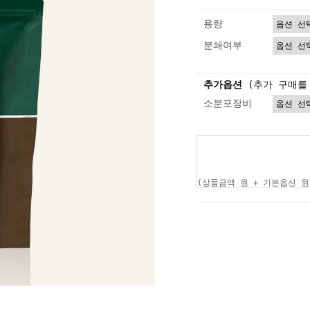
용량
분쇄여부
추가옵션
(추가 구매를
소분포장비
(상품금액
원 + 기본옵션
원