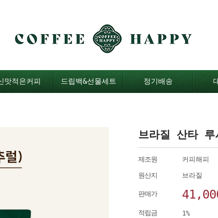
신맛적은커피
드립백&선물세트
정기배송
브라질 산타 루
제조원
커피해피
원산지
브라질
41,00
판매가
적립금
1%