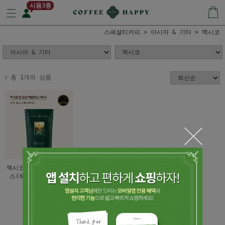
시음3종
스페셜티커피
아시아 & 기타
멕시코
총 1개의 상품
멕시코 컵 오브 엑셀런
스(허니)로스 추초스
63,000
1