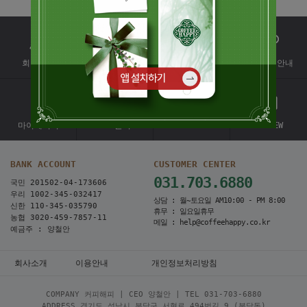
회원가입
배송조회
회원혜택
대량커피안내
마이페이지
1:1문의
EVENT
REVIEW
BANK ACCOUNT
CUSTOMER CENTER
031.703.6880
국민 201502-04-173606
우리 1002-345-032417
상담 : 월~토요일 AM10:00 - PM 8:00
신한 110-345-035790
휴무 : 일요일휴무
농협 3020-459-7857-11
메일 : help@coffeehappy.co.kr
예금주 : 양철안
회사소개
이용안내
개인정보처리방침
COMPANY 커피해피 | CEO 양철안 | TEL
031-703-6880
ADDRESS 경기도 성남시 분당구 서현로 494번길 9 (분당동)